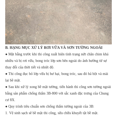
B. HẠNG MỤC XỬ LÝ RƠI VỮA VÀ SƠN TƯỜNG NGOÀI
● Mặt bằng trước khi thi công xuất hiện tình trạng nứt chân chim khá
nhiều và bị rơi vữa, bong tróc lớp sơn bên ngoài do ảnh hưởng từ sự
thay đổi của thời tiết và nhiệt độ.
● Thi công đục bỏ lớp vữa bị hư hại, bong tróc, sau đó bả bột và mài
lại bề mặt.
● Sau khi xử lý xong bề mặt tường, tiến hành thi công sơn tường ngoài
bằng sản phẩm chống thấm 3B-800 với sắc xanh đặc trưng của Chung
cư 8X.
● Quy trình tiêu chuẩn sơn chống thấm tường ngoài của 3B:
1. Vệ sinh sạch sẽ bề mặt thi công, sửa chữa khuyết tật bề mặt.