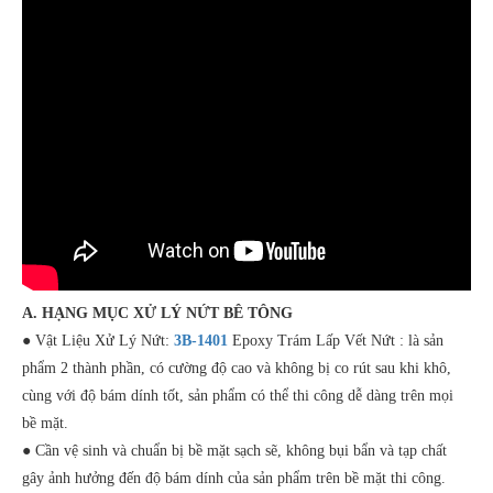
A. HẠNG MỤC XỬ LÝ NỨT BÊ TÔNG
● Vật Liệu Xử Lý Nứt:
3B-1401
Epoxy Trám Lấp Vết Nứt : là sản
phẩm 2 thành phần, có cường độ cao và không bị co rút sau khi khô,
cùng với độ bám dính tốt, sản phẩm có thể thi công dễ dàng trên mọi
bề mặt.
● Cần vệ sinh và chuẩn bị bề mặt sạch sẽ, không bụi bẩn và tạp chất
gây ảnh hưởng đến độ bám dính của sản phẩm trên bề mặt thi công.