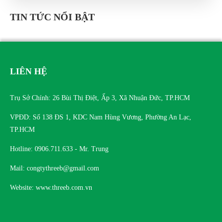
HẠNG MỤC XỬ LÝ RÒ RỈ TƯỜNG VÂY - DỰ
ÁN NOW ZONE
TIN TỨC NỔI BẬT
MON 07, 2023
LIÊN HỆ
Trụ Sở Chính: 26 Bùi Thị Điệt, Ấp 3, Xã Nhuận Đức, TP.HCM
VPĐD: Số 138 ĐS 1, KDC Nam Hùng Vương, Phường An Lạc,
TP.HCM
Hotline: 0906.711.633 - Mr. Trung
Mail: congtythreeb@gmail.com
Website: www.threeb.com.vn