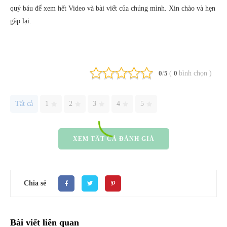
quý báu để xem hết Video và bài viết của chúng mình. Xin chào và hẹn
gặp lại.
/
(
bình chọn
)
0
5
0
Tất cả
1
2
3
4
5
XEM TẤT CẢ ĐÁNH GIÁ
Chia sẻ
Bài viết liên quan