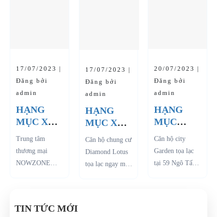
Bình, Tp. Hồ Chí
quận 11.Những căn hộ
của đô thị Phú
Minh. Botanica
sang trọng nơi đây có...
Mỹ Hưng, được
Premier có vị trí
xây dựng trên
đắc địa, tầm nhìn
khuôn viên...
bao quát Sân...
17/07/2023 |
20/07/2023 |
17/07/2023 |
Đăng bởi
Đăng bởi
Đăng bởi
admin
admin
admin
HẠNG
HẠNG
HẠNG
MỤC XỬ
MỤC
MỤC XỬ
LÝ RÒ RỈ
CHỐNG
LÝ RÒ RỈ
Trung tâm
Căn hộ city
Căn hộ chung cư
TƯỜNG
THẤM VÀ
NƯỚC -
thương mại
Garden tọa lạc
Diamond Lotus
VÂY - DỰ
XỬ LÝ
DỰ ÁN
NOWZONE
tại 59 Ngô Tất
tọa lạc ngay mặt
ÁN NOW
NỨT - DỰ
DIAMOND
chính thức khai
Tố, Phường 21,
tiền đường Lê
ZONE
ÁN CITY
LOTUS
trương ngày 4
Quận Bình
Quang Kim,
GARDEN
tháng 12 năm
Thạnh. Khu căn
Quận 8, với diện
TIN TỨC MỚI
2008 tại 235
hộ chỉ cách
tích