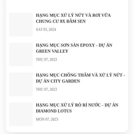
Nguyễn Văn Cừ,
trung tâm Quận
16.800m² được
Quận 1,
1 và các khu
đánh giá sẽ là
HẠNG MỤC XỬ LÝ NỨT VÀ RƠI VỮA
TPHCM, Từ đó
trung tâm
khu phức hợp
CHUNG CƯ 8X ĐẦM SEN
đến nay,
thương mại,...
cao cấp...
SAT 05, 2024
NOWZONE trở
thành...
HẠNG MỤC SƠN SÀN EPOXY - DỰ ÁN
GREEN VALLEY
THU 07, 2023
HẠNG MỤC CHỐNG THẤM VÀ XỬ LÝ NỨT -
DỰ ÁN CITY GARDEN
THU 07, 2023
HẠNG MỤC XỬ LÝ RÒ RỈ NƯỚC - DỰ ÁN
DIAMOND LOTUS
MON 07, 2023