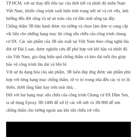
TP.HCM, với sự thay đổi liên tục của thời tiết và nhiệt độ miền Nam
Việt Nam, khiến công trình xuất hiện tình trạng nứt nẻ và rơi vữa, ảnh
hưởng đến đời sống và sự an toàn của cư dân sinh sống tại đây.
Chống thấm 3B hân hạnh được tin tưởng và chọn làm đơn vị cung cấp
vật liệu cho những hạng mục thi công sửa chữa của công trình chung
cư 8X. Các sản phẩm của 3B sản xuất tại Việt Nam theo công nghệ lâu
đời từ Đài Loan, được nghiên cứu để phù hợp với khí hậu và nhiệt độ
của Việt Nam, gia tăng hiệu quả chống thấm và kéo dài tuổi thọ giúp
bảo vệ công trình lâu dài và bền bỉ.
Với sự đa dạng hóa của sản phẩm, 3B luôn đáp ứng được sản phẩm phù
hợp với từng hạng mục chống thấm, từ vị trí trong nhà đến các vị trí lộ
thiên, dưới tầng hầm hay trên mái nhà,...
Đối với hai hạng mục sửa chữa của công trình Chung cư 8X Đầm Sen,
ta sử dụng Epoxy 3B-1400 để xử lý các vết nứt và 3B-800 để sơn
chống thấm cho tường ngoài sau khi sửa chữa rơi vữa.