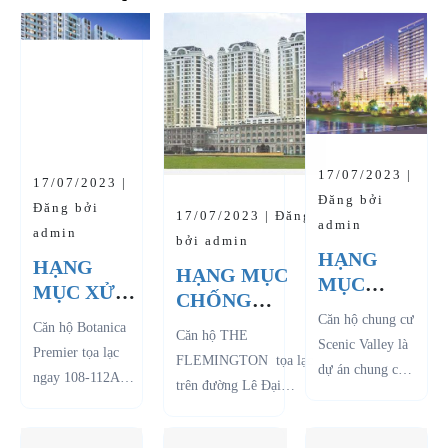
17/07/2023 |
17/07/2023 |
Đăng bởi
Đăng bởi
17/07/2023 | Đăng
admin
admin
bởi admin
HẠNG
HẠNG
HẠNG MỤC
MỤC
MỤC XỬ
CHỐNG
CHỐNG
LÝ RÒ RỈ -
Căn hộ chung cư
THẤM SÀN
Căn hộ Botanica
THẤM -
Căn hộ THE
DỰ ÁN
Scenic Valley là
MÁI - DỰ ÁN
Premier tọa lạc
DỰ ÁN
FLEMINGTON tọa lạc
BOTANICA
dự án chung cư
THE
ngay 108-112A-
SCENIC
trên đường Lê Đại
PREMIER
cao cấp tọa lạc
FLEMINGTON
114 Hồng Hà,
VALLEY
Hành và Ba Tháng Hai ,
trong khu y tế
LÊ ĐẠI HÀNH
Phường 2, Q.Tân
khu vực đắc địa thuộc
điều dưỡng