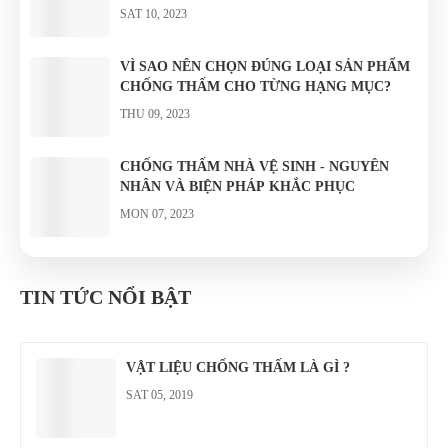
SAT 10, 2023
VÌ SAO NÊN CHỌN ĐÚNG LOẠI SẢN PHẨM
CHỐNG THẤM CHO TỪNG HẠNG MỤC?
THU 09, 2023
CHỐNG THẤM NHÀ VỆ SINH - NGUYÊN
NHÂN VÀ BIỆN PHÁP KHẮC PHỤC
MON 07, 2023
VẬT LIỆU CHỐNG THẤM LÀ GÌ ?
TIN TỨC NỔI BẬT
SAT 05, 2019
VẬT LIỆU CHỐNG THẤM LÀ GÌ ?
SAT 05, 2019