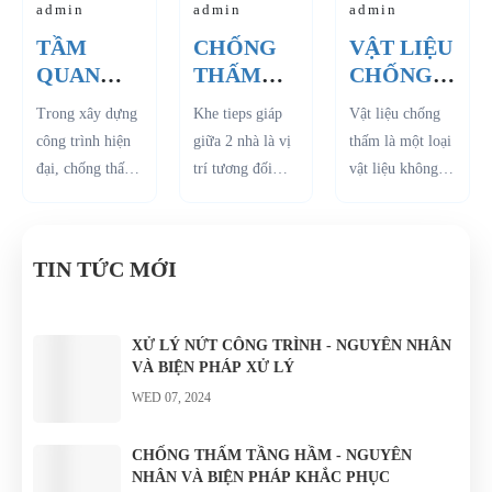
admin
admin
admin
TẦM
CHỐNG
VẬT LIỆU
QUAN
THẤM
CHỐNG
TRỌNG
KHE TIẾP
THẤM LÀ
Trong xây dựng
Khe tieps giáp
Vật liệu chống
CỦA VIỆC
GIÁP -
GÌ ?
công trình hiện
giữa 2 nhà là vị
thấm là một loại
CHỐNG
NGUYÊN
đại, chống thấm
trí tương đối
vật liệu không
THẤM
NHÂN VÀ
là công đoạn hết
nhạy cảm đối
còn gì xa lạ với
CHO
BIỆN
sức quan trọng.
với mỗi công
chúng ta. Đặc
CÔNG
PHÁP
Việc sử dụng
trình. Thông
biệt là những
TRÌNH
KHẮC
TIN TỨC MỚI
đúng vật liệu
thường, khoảng
ứng dụng hữu
PHỤC
chống thấm cho
không gian của
ích và thiết thực
từng vị trí khác
nó không lớn.
của loại...
XỬ LÝ NỨT CÔNG TRÌNH - NGUYÊN NHÂN
nhau...
Thậm chí là...
VÀ BIỆN PHÁP XỬ LÝ
WED 07, 2024
CHỐNG THẤM TẦNG HẦM - NGUYÊN
NHÂN VÀ BIỆN PHÁP KHẮC PHỤC