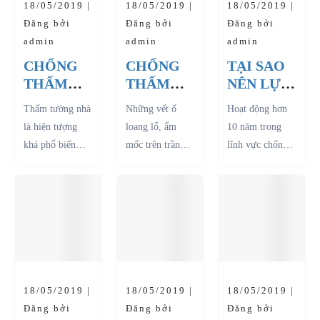
18/05/2019 |
18/05/2019 |
18/05/2019 |
Đăng bởi
Đăng bởi
Đăng bởi
admin
admin
admin
CHỐNG
CHỐNG
TẠI SAO
THẤM
THẤM
NÊN LỰA
TƯỜNG
TRẦN
CHỌN
Thấm tường nhà
Những vết ố
Hoạt động hơn
NHÀ -
NHÀ -
DỊCH VỤ
là hiện tượng
loang lổ, ẩm
10 năm trong
NGUYÊN
NGUYÊN
CHỐNG
khá phổ biến
mốc trên trần
lĩnh vực chống
NHÂN VÀ
NHÂN VÀ
THẤM
trong xây dựng
nhà mỗi khi mùa
thấm, luôn mang
BIỆN
BIỆN
CỦA
nhà ở, đặc biệt
mưa đến gây
tinh thần phục
PHÁP
PHÁP
CÔNG TY
là nhà ở tại Việt
mất thẩm mỹ
vụ khách hàng
KHẮC
KHẮC
THREE
Nam. Điều này
cho ngôi nhà,
chu đáo đồng
PHỤC
PHỤC
B?
không chỉ gây ra
phá hỏng kết cấu
thời trao cho
cảm giác...
trần nhà, thậm
Quý khách hàng
chí...
sự an tâm...
18/05/2019 |
18/05/2019 |
18/05/2019 |
Đăng bởi
Đăng bởi
Đăng bởi