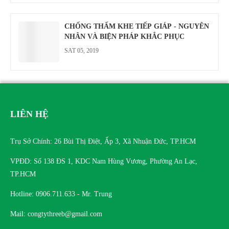
CHỐNG THẤM KHE TIẾP GIÁP - NGUYÊN
NHÂN VÀ BIỆN PHÁP KHẮC PHỤC
SAT 05, 2019
LIÊN HỆ
Trụ Sở Chính: 26 Bùi Thị Điệt, Ấp 3, Xã Nhuận Đức, TP.HCM
VPĐD: Số 138 ĐS 1, KDC Nam Hùng Vương, Phường An Lạc,
TP.HCM
Hotline: 0906.711.633 - Mr. Trung
Mail: congtythreeb@gmail.com