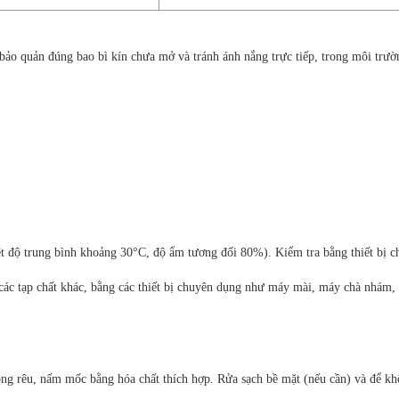
bảo quản đúng bao bì kín chưa mở và tránh ánh nắng trực tiếp, trong môi trườ
ệt độ trung bình khoảng 30°C, độ ẩm tương đối 80%). Kiểm tra bằng thiết bị 
 các tạp chất khác, bằng các thiết bị chuyên dụng như máy mài, máy chà nhám,
rông rêu, nấm mốc bằng hóa chất thích hợp. Rửa sạch bề mặt (nếu cần) và để kh