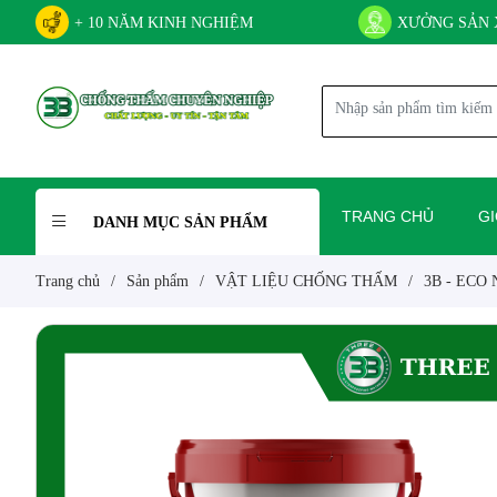
+ 10 NĂM KINH NGHIỆM
XƯỞNG SẢN 
TRANG CHỦ
GI
DANH MỤC SẢN PHẨM
Trang chủ
/
Sản phẩm
/
VẬT LIỆU CHỐNG THẤM
/
3B - ECO