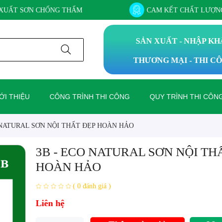
XUẤT SƠN CHỐNG THẤM
CAM KẾT CHẤT LƯỢNG
SẢN XUẤT - NHẬP K
THƯƠNG MẠI - THI C
ỚI THIỆU
CÔNG TRÌNH THI CÔNG
QUY TRÌNH THI CÔN
 NATURAL SƠN NỘI THẤT ĐẸP HOÀN HẢO
3B - ECO NATURAL SƠN NỘI TH
HOÀN HẢO
( 0 đánh giá )
Liên hệ