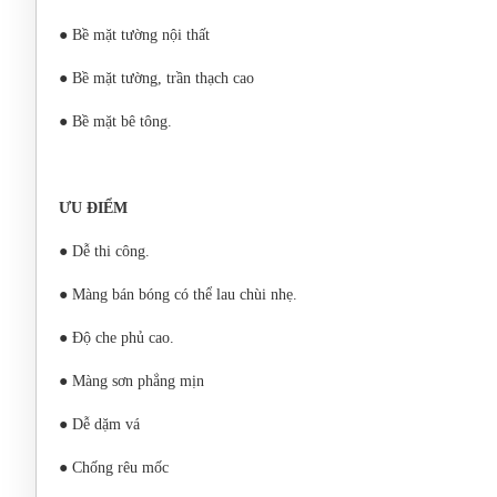
● Bề mặt tường nội thất
● Bề mặt tường, trần thạch cao
● Bề mặt bê tông.
ƯU ĐIỂM
● Dễ thi công.
● Màng bán bóng có thể lau chùi nhẹ.
● Độ che phủ cao.
● Màng sơn phẳng mịn
● Dễ dặm vá
● Chống rêu mốc