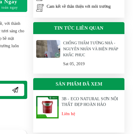
a Ngay
Cam kết về thân thiện với môi trường
 toán ngay
ất, với thành
TIN TỨC LIÊN QUAN
 tươi sáng cho
p bề mặt
CHỐNG THẤM TƯỜNG NHÀ -
 tường luôn
NGUYÊN NHÂN VÀ BIỆN PHÁP
KHẮC PHỤC
Sat 05, 2019
SẢN PHẨM ĐÃ XEM
3B - ECO NATURAL SƠN NỘI
THẤT ĐẸP HOÀN HẢO
Liên hệ