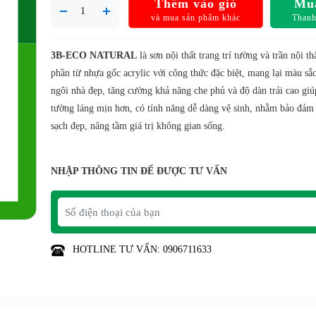
Thêm vào giỏ
Mu
và mua sản phẩm khác
Thanh
3B-ECO NATURAL
là sơn nội thất trang trí tường và trần nội th
phần từ nhựa gốc acrylic với công thức đặc biệt, mang lại màu sắc
ngôi nhà đẹp, tăng cường khả năng che phủ và độ dàn trải cao giú
tường láng mịn hơn, có tính năng dễ dàng vệ sinh, nhằm bảo đảm
sạch đẹp, nâng tầm giá trị không gian sống.
NHẬP THÔNG TIN ĐỂ ĐƯỢC TƯ VẤN
HOTLINE TƯ VẤN: 0906711633