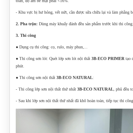
toàn, độ ẩm bề mặt phải <16%.
- Khu vực bị hư hỏng, vết nứt, cần được sửa chữa lại và làm phẳng bằ
2. Pha trộn:
Dùng máy khuấy đánh đều sản phẩm trước khi thi công.
3. Thi công
● Dụng cụ thi công: cọ, rulo, máy phun,...
● Thi công sơn lót: Quét lớp sơn lót nội thất
3B-ECO PRIMER
tạo 
phút.
● Thi công sơn nội thất
3B-ECO NATURAL
:
- Thi công lớp sơn nội thất thứ nhất
3B-ECO NATURAL
, phủ đều t
- Sau khi lớp sơn nội thất thứ nhất đã khô hoàn toàn, tiếp tục thi cô