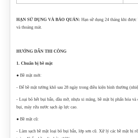
HẠN SỬ DỤNG VÀ BẢO QUẢN:
Hạn sử dụng 24 tháng khi được 
và thoáng mát.
HƯỚNG DẪN THI CÔNG
1. Chuẩn bị bề mặt
● Bề mặt mới:
- Để bề mặt tường khô sau 28 ngày trong điều kiện bình thường (nhi
- Loại bỏ hết bụi bẩn, dầu mỡ, nhựa xi măng, bề mặt bị phấn hóa và
bụi, máy rửa nước sạch áp lực cao.
● Bề mặt cũ:
- Làm sạch bề mặt loại bỏ bụi bẩn, lớp sơn cũ. Xử lý các bề mặt bị 