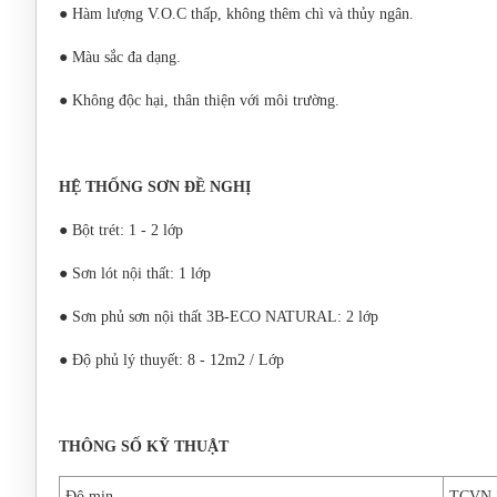
● Hàm lượng V.O.C thấp, không thêm chì và thủy ngân.
● Màu sắc đa dạng.
● Không độc hại, thân thiện với môi trường.
HỆ THỐNG SƠN ĐỀ NGHỊ
● Bột trét: 1 - 2 lớp
● Sơn lót nội thất: 1 lớp
● Sơn phủ sơn nội thất 3B-ECO NATURAL: 2 lớp
● Độ phủ lý thuyết: 8 - 12m2 / Lớp
THÔNG SỐ KỸ THUẬT
Độ mịn
TCVN 2