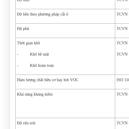
Độ bền theo phương pháp cắt ô
TCVN 2
Độ phủ
TCVN 2
Thời gian khô
TCVN 2
- Khô bề mặt
TCVN 2
- Khô hoàn toàn
Hàm lượng chất hữu cơ bay hơi VOC
ISO 11
Khả năng kháng kiềm
TCVN 8
Độ rửa trôi
TCVN 8