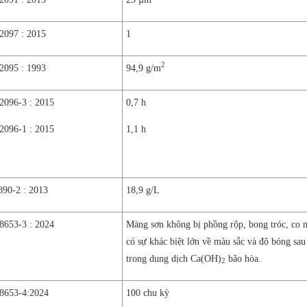
097 : 2015
1
2
095 : 1993
94,9 g/m
096-3 : 2015
0,7 h
096-1 : 2015
1,1 h
890-2 : 2013
18,9 g/L
653-3 : 2024
Màng sơn không bị phồng rộp, bong tróc, co 
có sự khác biệt lớn về màu sắc và độ bóng sa
trong dung dịch Ca(OH)
bão hòa.
2
653-4:2024
100 chu kỳ