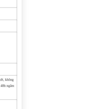
nứt, không
u 48h ngâm