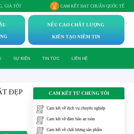
, GIÁ TỐT
CAM KẾT ĐẠT CHUẨN QUỐC TẾ
HẨU
NÊU CAO CHẤT LƯỢNG
ÔNG
KIẾN TẠO NIỀM TIN
G
SỰ KIỆN
TIN TỨC
LIÊN HỆ
ẤT ĐẸP
CAM KẾT TỪ CHÚNG TÔI
Cam kết về dịch vụ chuyên nghiệp
Cam kết về đảm bảo an toàn
Cam kết về chất lượng sản phẩm