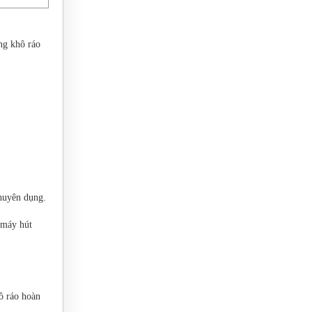
ng khô ráo
chuyên dụng.
 máy hút
ô ráo hoàn