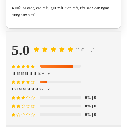
● Nếu bị văng vào mắt, giữ mắt luôn mở, rửa sạch đến ngay
trung tâm y tế.
5.0
11 đánh giá
81.818181818182%
| 9
18.181818181818%
| 2
0%
| 0
0%
| 0
0%
| 0