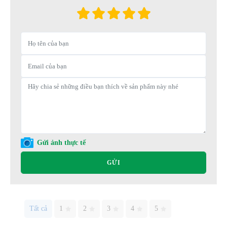
Gửi ảnh thực tế
GỬI
Tất cả
1
2
3
4
5