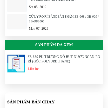
Sat 05, 2019
XỬ LÝ RÒ RỈ BẰNG SẢN PHẨM 3B-668 / 3B-669 /
3B-UF3000
Mon 07, 2023
SẢN PHẨM ĐÃ XEM
3B-669 PU TRƯƠNG NỞ HÚT NƯỚC NGĂN RÒ
RỈ (GỐC POLYURETHANE)
Liên hệ
SẢN PHẨM BÁN CHẠY