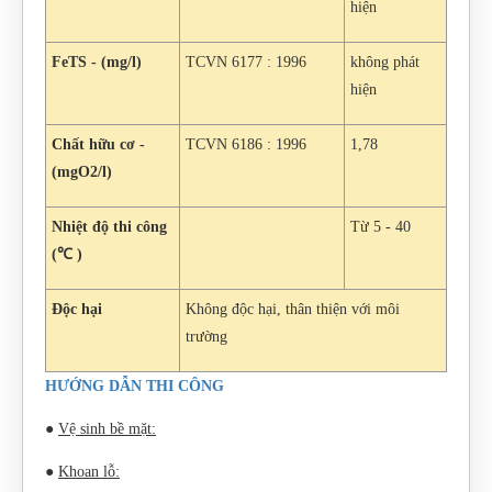
hiện
FeTS - (mg/l)
TCVN 6177 : 1996
không phát
hiện
Chất hữu cơ -
TCVN 6186 : 1996
1,78
(mgO2/l)
Nhiệt độ thi công
Từ 5 - 40
(
℃
)
Độc hại
Không độc hại, thân thiện với môi
trường
HƯỚNG DẪN THI CÔNG
●
Vệ sinh bề mặt:
●
Khoan lỗ: