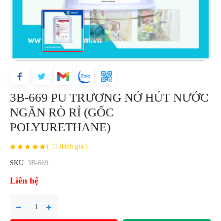
3B-669 PU TRƯƠNG NỞ HÚT NƯỚC
NGĂN RÒ RỈ (GỐC
POLYURETHANE)
( 11 đánh giá )
SKU:
3B-669
Liên hệ