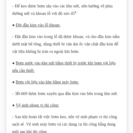
- Để keo được bơm sâu vào các khe nứt, nên hướng về phía
đường nứt và khoan lỗ với độ xéo 45⁰
●
Đặt
đầu kim vào lỗ khoan:
- Đặt đầu kim vào trong lỗ đã được khoan, và cho đầu kim nằm
dưới mặt bê tông, dùng thiết bị vặn đai ốc vặn chặt đầu kim để
vật liệu không bị tràn ra ngoài khi bơm.
●
Bơm
nước vào khe nứt bằng thiết bị trước khi bơm vật liệu
nếu cần thiết:
●
Bơm
vật liệu vào khe bằng máy bơm:
- 3B-669 được bơm xuyên qua đầu kim vào bên trong khe nứt.
●
Vệ
sinh phạm vi thi công:
- Sau khi hoàn tất việc bơm keo, nên vệ sinh phạm vi thi công
sạch sẽ. Vệ sinh máy bơm và các dụng cụ thi công bằng dung
môi sau khi thi công.