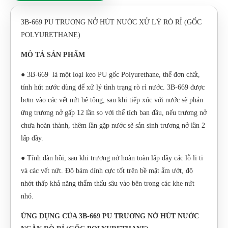
3B-669 PU TRƯƠNG NỞ HÚT NƯỚC XỬ LÝ RÒ RỈ (GỐC
POLYURETHANE)
MÔ TẢ SẢN PHẨM
● 3B-669 là một loại keo PU gốc Polyurethane, thể đơn chất,
tính hút nước dùng để xử lý tình trạng rò rỉ nước. 3B-669 được
bơm vào các vết nứt bê tông, sau khi tiếp xúc với nước sẽ phản
ứng trương nở gấp 12 lần so với thể tích ban đầu, nếu trương nở
chưa hoàn thành, thêm lần gặp nước sẽ sản sinh trương nở lần 2
lấp đầy.
● Tính đàn hồi, sau khi trương nở hoàn toàn lấp đầy các lỗ li ti
và các vết nứt. Độ bám dính cực tốt trên bề mặt ẩm ướt, độ
nhớt thấp khả năng thẩm thấu sâu vào bên trong các khe nứt
nhỏ.
ỨNG DỤNG CỦA 3B-669 PU TRƯƠNG NỞ HÚT NƯỚC