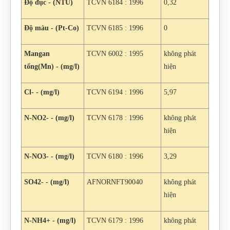
Độ đục - (NTU)
TCVN 6184 : 1996
0,32
Độ màu - (Pt-Co)
TCVN 6185 : 1996
0
Mangan
TCVN 6002 : 1995
không phát
tổng(Mn) - (mg/l)
hiện
Cl- - (mg/l)
TCVN 6194 : 1996
5,97
N-NO2- - (mg/l)
TCVN 6178 : 1996
không phát
hiện
N-NO3- - (mg/l)
TCVN 6180 : 1996
3,29
SO42- - (mg/l)
AFNORNFT90040
không phát
hiện
N-NH4+ - (mg/l)
TCVN 6179 : 1996
không phát