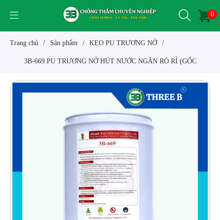
0
Trang chủ
/
Sản phẩm
/
KEO PU TRƯƠNG NỞ
/
3B-669 PU TRƯƠNG NỞ HÚT NƯỚC NGĂN RÒ RỈ (GỐC
POLYURETHANE)