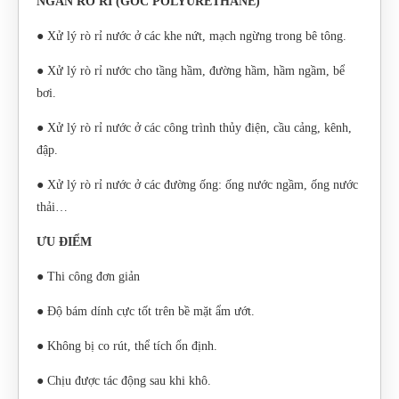
NGĂN RÒ RỈ (GỐC POLYURETHANE)
● Xử lý rò rỉ nước ở các khe nứt, mạch ngừng trong bê tông.
● Xử lý rò rỉ nước cho tầng hầm, đường hầm, hầm ngầm, bể
bơi.
● Xử lý rò rỉ nước ở các công trình thủy điện, cầu cảng, kênh,
đập.
● Xử lý rò rỉ nước ở các đường ống: ống nước ngầm, ống nước
thải…
ƯU ĐIỂM
● Thi công đơn giản
● Độ bám dính cực tốt trên bề mặt ẩm ướt.
● Không bị co rút, thể tích ổn định.
● Chịu được tác động sau khi khô.