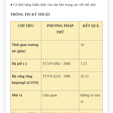
● Có khả năng thẩm thấu vào sâu bên trong các vết nứt nhỏ.
THÔNG TIN KỸ THUẬT
CHỈ TIÊU
PHƯƠNG PHÁP
KẾT QUẢ
THỬ
Thời gian trương
10
nở (giây)
Độ pH (-)
TCVN 6492 : 2000
7,53
Độ cứng tổng
TCVN 6224 : 1996
26,13
hợp(mgCaCO3/l)
Mùi vị
Cảm quan
không có mùi
vị