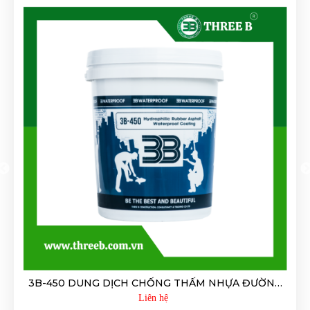
3B-210 DUNG DỊCH CHỐNG THẤM NGƯỢC THẨM
THẤU TINH THỂ (GỐC XI MĂNG)
Liên hệ