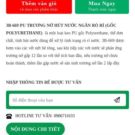
Thêm vào giỏ
Mua Ngay
và mua sản phẩm khác
Thanh toán ngay
3B-669 PU TRƯƠNG NỞ HÚT NƯỚC NGĂN RÒ RỈ (GỐC
POLYURETHANE)
là một loại keo PU gốc Polyurethane, thể đơn
chất, tính hút nước dùng để xử lý tình trạng rò rỉ nước. 3B-669 được
bơm vào các vết nứt bê tông, sau khi tiếp xúc với nước sẽ phản ứng
trương nở gấp 12 lần so với thể tích ban đầu, nếu trương nở chưa
hoàn thành, thêm lần gặp nước sẽ sản sinh trương nở lần 2 lấp đầy.
NHẬP THÔNG TIN ĐỂ ĐƯỢC TƯ VẤN
HOTLINE TƯ VẤN: 0906711633
NỘI DUNG CHI TIẾT